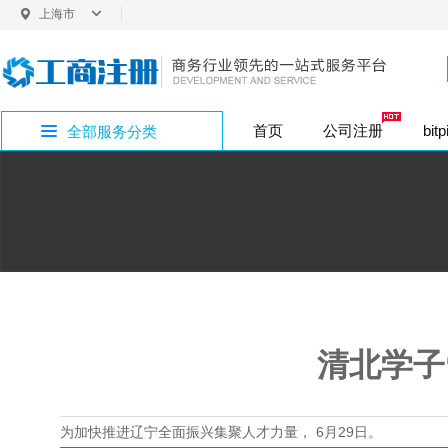
上海市
上海
首页
公司注册
bit
全部服务分类
内资股份公司注
普通商标注册
企业社保开户
bitpie网址专区
公司注册
外资变更
银行开户
商标注册
增资验资
企业疑难
公司注销
投资类注册
香
法定代表人变更
内资变更
税务代办
版权专利
bitpie网站专区
公司注册地址
注册地址
内资小规模（1年
代理记账
bitpie下载专区
行政许可
清北学子
bitpie钱包专区
为加快推进辽宁全面振兴集聚人才力量， 6月29日。
bitpie冷钱包专区