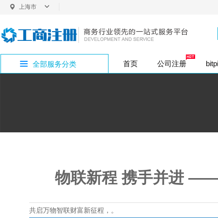
上海市
上海
首页
公司注册
bit
全部服务分类
内资股份公司注
普通商标注册
企业社保开户
bitpie网址专区
公司注册
外资变更
银行开户
商标注册
增资验资
企业疑难
公司注销
投资类注册
香
法定代表人变更
内资变更
税务代办
版权专利
bitpie网站专区
公司注册地址
注册地址
内资小规模（1年
代理记账
bitpie下载专区
行政许可
物联新程 携手并进 —
bitpie钱包专区
共启万物智联财富新征程，。
bitpie冷钱包专区