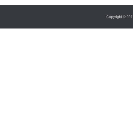
Copyright ©