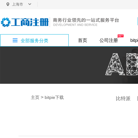
上海市
上海
首页
公司注册
bit
全部服务分类
内资股份公司注
普通商标注册
企业社保开户
bitpie网址专区
公司注册
外资变更
银行开户
商标注册
增资验资
企业疑难
公司注销
个人独资企业注
注册资本变更
内资变更
税务代办
版权专利
bitpie网站专区
公司注册地址
注册地址
整理乱账
一般
代理记账
bitpie下载专区
>
主页
bitpie下载
比特派
行政许可
bitpie钱包专区
bitpie冷钱包专区